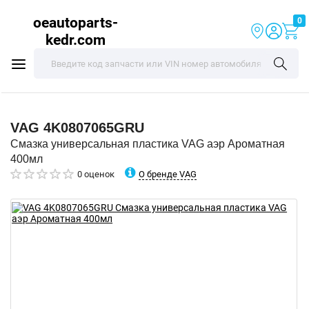
oeautoparts-
0
kedr.com
VAG
4K0807065GRU
Смазка универсальная пластика VAG аэр Ароматная
400мл
О бренде VAG
0 оценок