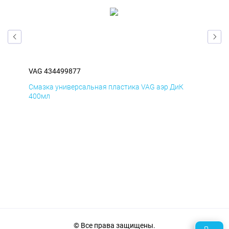
VAG 434499877
VAG
Смазка универсальная пластика VAG аэр ДиК
Сма
400мл
40
© Все права защищены.