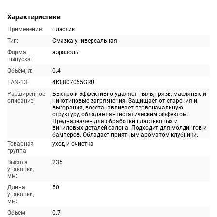
Характеристики
Применение:
пластик
Тип:
Смазка универсальная
Форма
аэрозоль
выпуска:
Объём, л:
0.4
EAN-13:
4K0807065GRU
Расширенное
Быстро и эффективно удаляет пыль, грязь, масляные и
описание:
никотиновые загрязнения. Защищает от старения и
выгорания, восстанавливает первоначальную
структуру, обладает антистатическим эффектом.
Предназначен для обработки пластиковых и
виниловых деталей салона. Подходит для молдингов и
бамперов. Обладает приятным ароматом клубники.
Товарная
уход и очистка
группа:
Высота
235
упаковки,
мм:
Длина
50
упаковки,
мм:
Объем
0.7