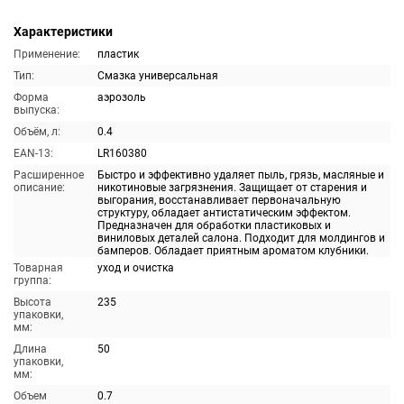
Характеристики
Применение:
пластик
Тип:
Смазка универсальная
Форма
аэрозоль
выпуска:
Объём, л:
0.4
EAN-13:
LR160380
Расширенное
Быстро и эффективно удаляет пыль, грязь, масляные и
описание:
никотиновые загрязнения. Защищает от старения и
выгорания, восстанавливает первоначальную
структуру, обладает антистатическим эффектом.
Предназначен для обработки пластиковых и
виниловых деталей салона. Подходит для молдингов и
бамперов. Обладает приятным ароматом клубники.
Товарная
уход и очистка
группа:
Высота
235
упаковки,
мм:
Длина
50
упаковки,
мм:
Объем
0.7