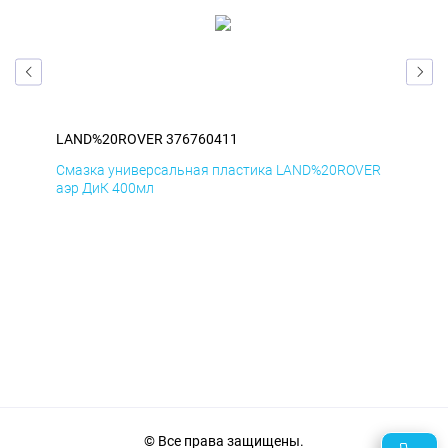
LAND%20ROVER 376760411
LA
ER
Смазка универсальная пластика LAND%20ROVER
Сма
аэр ДиК 400мл
аэр
© Все права защищены.