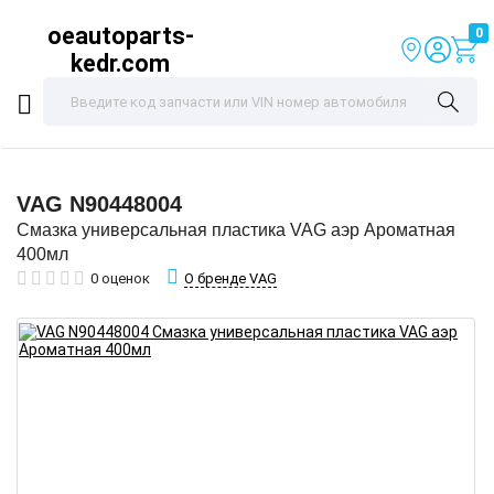
oeautoparts-
0
kedr.com
VAG
N90448004
Смазка универсальная пластика VAG аэр Ароматная
400мл
О бренде VAG
0 оценок