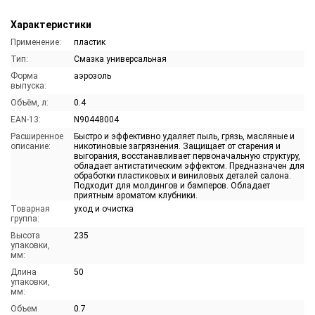
Характеристики
Применение:
пластик
Тип:
Смазка универсальная
Форма
аэрозоль
выпуска:
Объём, л:
0.4
EAN-13:
N90448004
Расширенное
Быстро и эффективно удаляет пыль, грязь, масляные и
описание:
никотиновые загрязнения. Защищает от старения и
выгорания, восстанавливает первоначальную структуру,
обладает антистатическим эффектом. Предназначен для
обработки пластиковых и виниловых деталей салона.
Подходит для молдингов и бамперов. Обладает
приятным ароматом клубники.
Товарная
уход и очистка
группа:
Высота
235
упаковки,
мм:
Длина
50
упаковки,
мм:
Объем
0.7