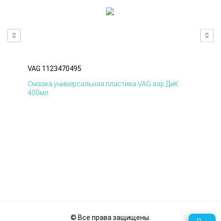
VAG 1123470495
VAG
Смазка универсальная пластика VAG аэр ДиК
Сма
400мл
40
© Все права защищены.