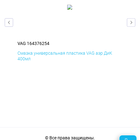
VAG 164376254
VAG
Смазка универсальная пластика VAG аэр ДиК
Сма
400мл
40
© Все права защищены.