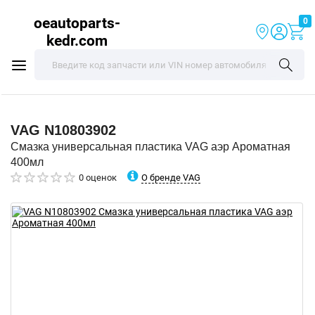
oeautoparts-
0
kedr.com
VAG
N10803902
Смазка универсальная пластика VAG аэр Ароматная
400мл
О бренде VAG
0 оценок