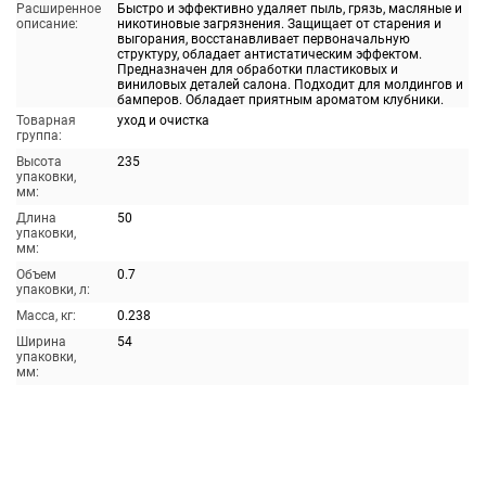
Расширенное
Быстро и эффективно удаляет пыль, грязь, масляные и
описание:
никотиновые загрязнения. Защищает от старения и
выгорания, восстанавливает первоначальную
структуру, обладает антистатическим эффектом.
Предназначен для обработки пластиковых и
виниловых деталей салона. Подходит для молдингов и
бамперов. Обладает приятным ароматом клубники.
Товарная
уход и очистка
группа:
Высота
235
упаковки,
мм:
Длина
50
упаковки,
мм:
Объем
0.7
упаковки, л:
Масса, кг:
0.238
Ширина
54
упаковки,
мм: