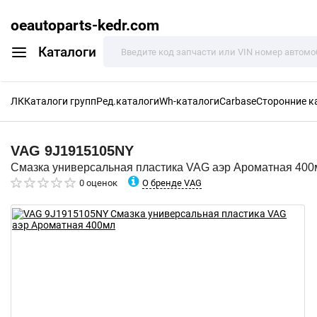
oeautoparts-kedr.com
Каталоги
ЛК
Каталоги групп
Ред.каталоги
Wh-каталоги
Carbase
Сторонние к
VAG
9J1915105NY
Смазка универсальная пластика VAG аэр Ароматная 400
О бренде VAG
0 оценок