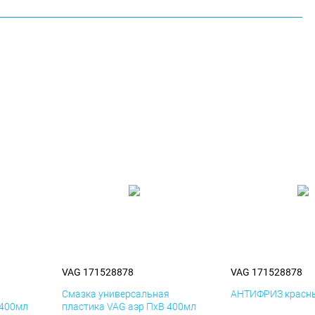
VAG 171528878
VAG 171528878
я
Смазка универсальная
АНТИФРИЗ красны
 400мл
пластика VAG аэр ПхВ 400мл