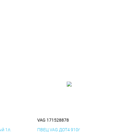
VAG 171528878
й 1л.
ПВЕЦ VAG ДОТ4 910г