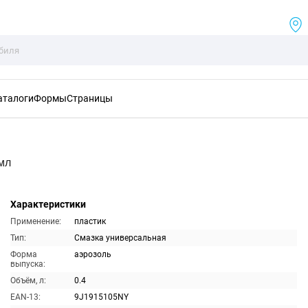
аталоги
Формы
Страницы
мл
Характеристики
Применение:
пластик
Тип:
Смазка универсальная
Форма
аэрозоль
выпуска:
Объём, л:
0.4
EAN-13:
9J1915105NY