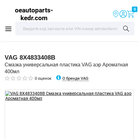
oeautoparts-
0
kedr.com
VAG
8X4833408B
Смазка универсальная пластика VAG аэр Ароматная
400мл
О бренде VAG
0 оценок