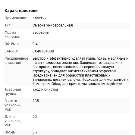
Характеристики
Применение:
пластик
Тип:
Смазка универсальная
Форма
аэрозоль
выпуска:
Объём, л:
0.4
EAN-13:
8X4833408B
Расширенное
Быстро и эффективно удаляет пыль, грязь, масляные и
описание:
никотиновые загрязнения. Защищает от старения и
выгорания, восстанавливает первоначальную
структуру, обладает антистатическим эффектом.
Предназначен для обработки пластиковых и
виниловых деталей салона. Подходит для молдингов и
бамперов. Обладает приятным ароматом клубники.
Товарная
уход и очистка
группа:
Высота
235
упаковки,
мм:
Длина
50
упаковки,
мм:
Объем
0.7