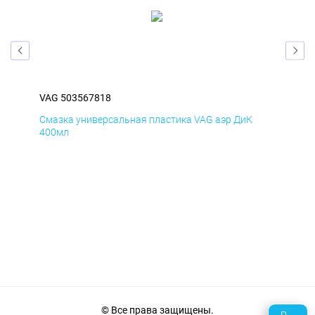
VAG 503567818
VAG
Смазка универсальная пластика VAG аэр ДиК
Сма
400мл
40
© Все права защищены.