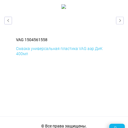
VAG 1504561558
VAG
Смазка универсальная пластика VAG аэр ДиК
Сма
400мл
40
© Все права защищены.