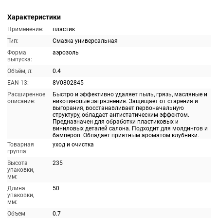
Характеристики
Применение:
пластик
Тип:
Смазка универсальная
Форма
аэрозоль
выпуска:
Объём, л:
0.4
EAN-13:
8V0802845
Расширенное
Быстро и эффективно удаляет пыль, грязь, масляные и
описание:
никотиновые загрязнения. Защищает от старения и
выгорания, восстанавливает первоначальную
структуру, обладает антистатическим эффектом.
Предназначен для обработки пластиковых и
виниловых деталей салона. Подходит для молдингов и
бамперов. Обладает приятным ароматом клубники.
Товарная
уход и очистка
группа:
Высота
235
упаковки,
мм:
Длина
50
упаковки,
мм:
Объем
0.7