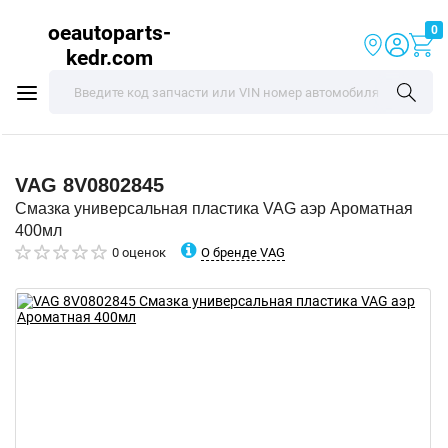
oeautoparts-
0
kedr.com
VAG
8V0802845
Смазка универсальная пластика VAG аэр Ароматная
400мл
О бренде VAG
0 оценок