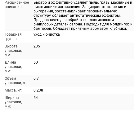
Расширенное
Быстро и эффективно удаляет пыль, грязь, масляные и
описание:
никотиновые загрязнения. Защищает от старения и
выгорания, восстанавливает первоначальную
структуру, обладает антистатическим эффектом.
Предназначен для обработки пластиковых и
виниловых деталей салона. Подходит для молдингов и
бамперов. Обладает приятным ароматом клубники.
Товарная
уход и очистка
группа:
Высота
235
упаковки,
мм:
Длина
50
упаковки,
мм:
Объем
0.7
упаковки, л:
Масса, кг:
0.238
Ширина
54
упаковки,
мм: