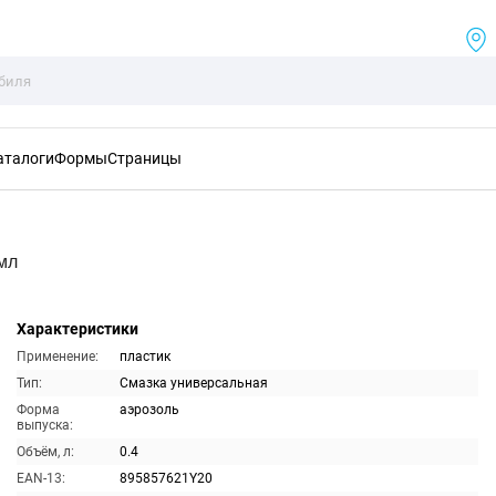
аталоги
Формы
Страницы
мл
Характеристики
Применение:
пластик
Тип:
Смазка универсальная
Форма
аэрозоль
выпуска:
Объём, л:
0.4
EAN-13:
895857621Y20