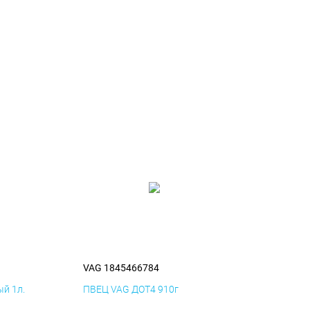
VAG 1845466784
й 1л.
ПВЕЦ VAG ДОТ4 910г