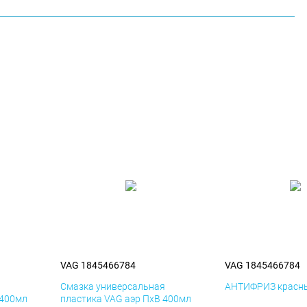
VAG 1845466784
VAG 1845466784
я
Смазка универсальная
АНТИФРИЗ красны
 400мл
пластика VAG аэр ПхВ 400мл