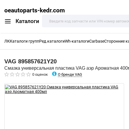
oeautoparts-kedr.com
Каталоги
ЛК
Каталоги групп
Ред.каталоги
Wh-каталоги
Carbase
Сторонние к
VAG
895857621Y20
Смазка универсальная пластика VAG аэр Ароматная 400
О бренде VAG
0 оценок