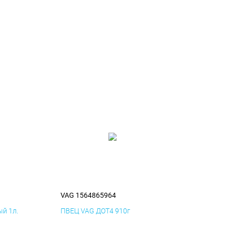
VAG 1564865964
й 1л.
ПВЕЦ VAG ДОТ4 910г