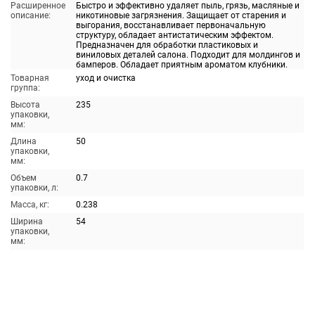
Расширенное
Быстро и эффективно удаляет пыль, грязь, масляные и
описание:
никотиновые загрязнения. Защищает от старения и
выгорания, восстанавливает первоначальную
структуру, обладает антистатическим эффектом.
Предназначен для обработки пластиковых и
виниловых деталей салона. Подходит для молдингов и
бамперов. Обладает приятным ароматом клубники.
Товарная
уход и очистка
группа:
Высота
235
упаковки,
мм:
Длина
50
упаковки,
мм:
Объем
0.7
упаковки, л:
Масса, кг:
0.238
Ширина
54
упаковки,
мм: