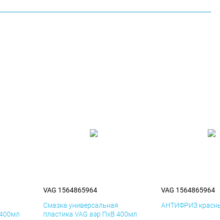
VAG 1564865964
VAG 1564865964
я
Смазка универсальная
АНТИФРИЗ красны
 400мл
пластика VAG аэр ПхВ 400мл