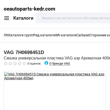
oeautoparts-kedr.com
Каталоги
ЛК
Каталоги групп
Ред.каталоги
Wh-каталоги
Carbase
Сторонние к
VAG
7H0698451D
Смазка универсальная пластика VAG аэр Ароматная 400
О бренде VAG
0 оценок