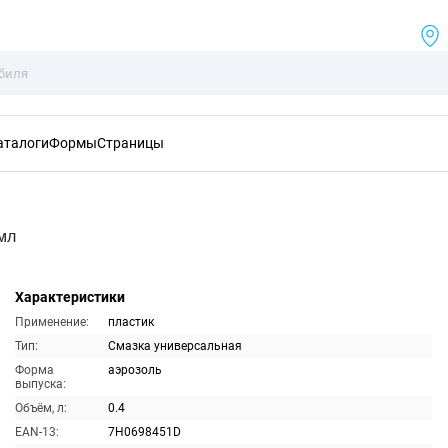
аталоги
Формы
Страницы
мл
Характеристики
Применение:
пластик
Тип:
Смазка универсальная
Форма
аэрозоль
выпуска:
Объём, л:
0.4
EAN-13:
7H0698451D