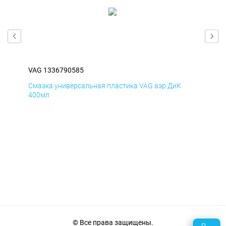
VAG 1336790585
VAG
Смазка универсальная пластика VAG аэр ДиК
Сма
400мл
40
© Все права защищены.