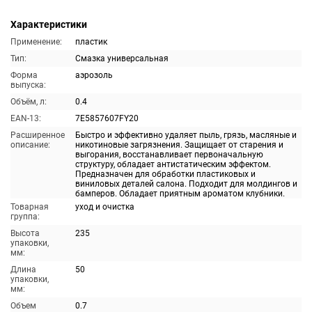
Характеристики
Применение:
пластик
Тип:
Смазка универсальная
Форма
аэрозоль
выпуска:
Объём, л:
0.4
EAN-13:
7E5857607FY20
Расширенное
Быстро и эффективно удаляет пыль, грязь, масляные и
описание:
никотиновые загрязнения. Защищает от старения и
выгорания, восстанавливает первоначальную
структуру, обладает антистатическим эффектом.
Предназначен для обработки пластиковых и
виниловых деталей салона. Подходит для молдингов и
бамперов. Обладает приятным ароматом клубники.
Товарная
уход и очистка
группа:
Высота
235
упаковки,
мм:
Длина
50
упаковки,
мм:
Объем
0.7