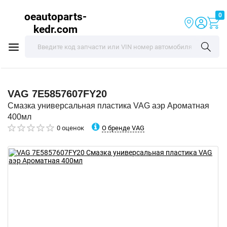
oeautoparts-
0
kedr.com
VAG
7E5857607FY20
Смазка универсальная пластика VAG аэр Ароматная
400мл
О бренде VAG
0 оценок