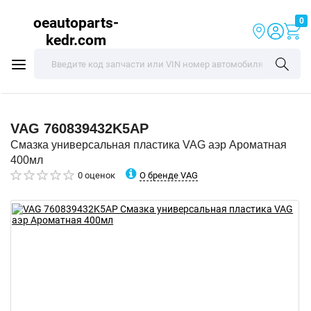
oeautoparts-
0
kedr.com
VAG
760839432K5AP
Смазка универсальная пластика VAG аэр Ароматная
400мл
О бренде VAG
0 оценок