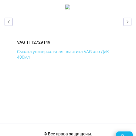
VAG 1112729149
VAG
Смазка универсальная пластика VAG аэр ДиК
Сма
400мл
40
© Все права защищены.