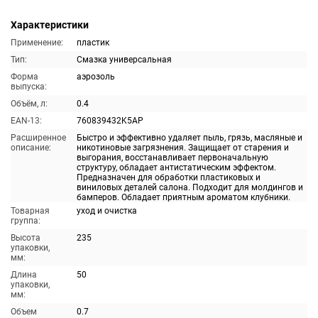
Характеристики
Применение:
пластик
Тип:
Смазка универсальная
Форма
аэрозоль
выпуска:
Объём, л:
0.4
EAN-13:
760839432K5AP
Расширенное
Быстро и эффективно удаляет пыль, грязь, масляные и
описание:
никотиновые загрязнения. Защищает от старения и
выгорания, восстанавливает первоначальную
структуру, обладает антистатическим эффектом.
Предназначен для обработки пластиковых и
виниловых деталей салона. Подходит для молдингов и
бамперов. Обладает приятным ароматом клубники.
Товарная
уход и очистка
группа:
Высота
235
упаковки,
мм:
Длина
50
упаковки,
мм:
Объем
0.7