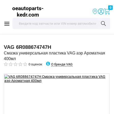
oeautoparts-
0
kedr.com
VAG
6R088674747H
Смазка универсальная пластика VAG аэр Ароматная
400мл
О бренде VAG
0 оценок