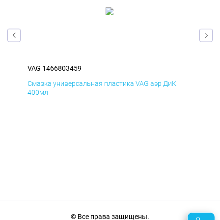
VAG 1466803459
VAG
Смазка универсальная пластика VAG аэр ДиК
Сма
400мл
40
© Все права защищены.