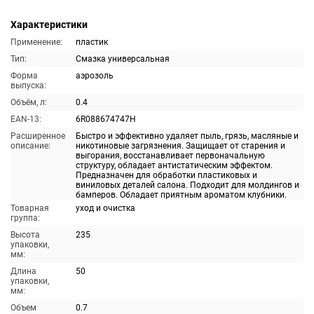
Характеристики
Применение:
пластик
Тип:
Смазка универсальная
Форма
аэрозоль
выпуска:
Объём, л:
0.4
EAN-13:
6R088674747H
Расширенное
Быстро и эффективно удаляет пыль, грязь, масляные и
описание:
никотиновые загрязнения. Защищает от старения и
выгорания, восстанавливает первоначальную
структуру, обладает антистатическим эффектом.
Предназначен для обработки пластиковых и
виниловых деталей салона. Подходит для молдингов и
бамперов. Обладает приятным ароматом клубники.
Товарная
уход и очистка
группа:
Высота
235
упаковки,
мм:
Длина
50
упаковки,
мм:
Объем
0.7