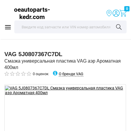
oeautoparts-
0
kedr.com
VAG
5J0807367C7DL
Смазка универсальная пластика VAG аэр Ароматная
400мл
О бренде VAG
0 оценок