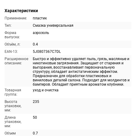
Характеристики
Применение:
пластик
Тип:
Смазка универсальная
Форма
аэрозоль
выпуска:
Объём, л:
0.4
EAN-13:
5J0807367C7DL
Расширенное
Быстро и эффективно удаляет пыль, грязь, масляные и
описание:
никотиновые загрязнения. Защищает от старения и
выгорания, восстанавливает первоначальную
структуру, обладает антистатическим эффектом.
Предназначен для обработки пластиковых и
виниловых деталей салона. Подходит для молдингов и
бамперов. Обладает приятным ароматом клубники.
Товарная
уход и очистка
группа:
Высота
235
упаковки,
мм:
Длина
50
упаковки,
мм:
Объем
0.7