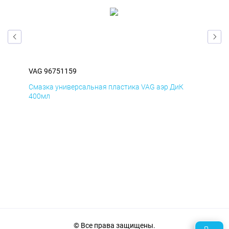
VAG 96751159
VAG
Смазка универсальная пластика VAG аэр ДиК
Сма
400мл
40
© Все права защищены.