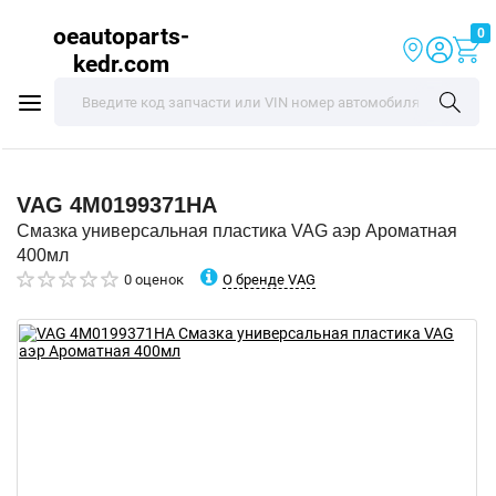
oeautoparts-
0
kedr.com
VAG
4M0199371HA
Смазка универсальная пластика VAG аэр Ароматная
400мл
О бренде VAG
0 оценок