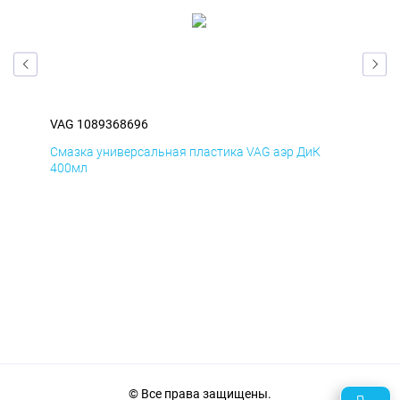
VAG 1089368696
VAG
Смазка универсальная пластика VAG аэр ДиК
Сма
400мл
40
© Все права защищены.