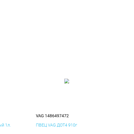
VAG 1486497472
й 1л.
ПВЕЦ VAG ДОТ4 910г