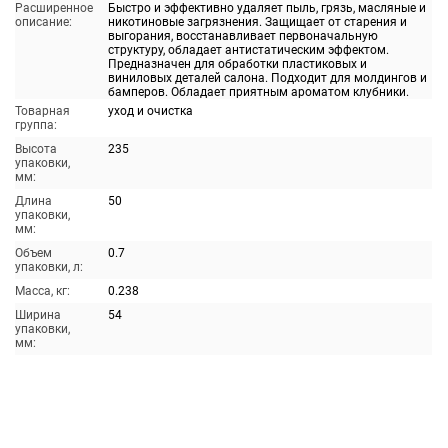
Расширенное
Быстро и эффективно удаляет пыль, грязь, масляные и
описание:
никотиновые загрязнения. Защищает от старения и
выгорания, восстанавливает первоначальную
структуру, обладает антистатическим эффектом.
Предназначен для обработки пластиковых и
виниловых деталей салона. Подходит для молдингов и
бамперов. Обладает приятным ароматом клубники.
Товарная
уход и очистка
группа:
Высота
235
упаковки,
мм:
Длина
50
упаковки,
мм:
Объем
0.7
упаковки, л:
Масса, кг:
0.238
Ширина
54
упаковки,
мм: