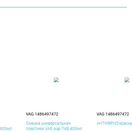
VAG 1486497472
VAG 1486497472
я
Смазка универсальная
АНТИФРИЗ красны
 400мл
пластика VAG аэр ПхВ 400мл