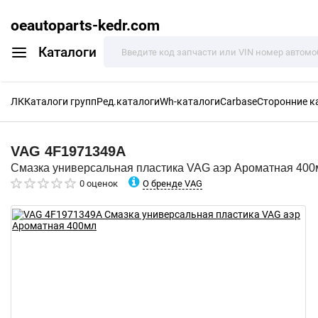
oeautoparts-kedr.com
Каталоги
ЛК
Каталоги групп
Ред.каталоги
Wh-каталоги
Carbase
Сторонние к
VAG
4F1971349A
Смазка универсальная пластика VAG аэр Ароматная 400
О бренде VAG
0 оценок