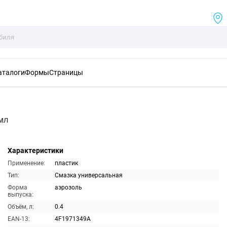
аталоги
Формы
Страницы
мл
Характеристики
Применение:
пластик
Тип:
Смазка универсальная
Форма
аэрозоль
выпуска:
Объём, л:
0.4
EAN-13:
4F1971349A