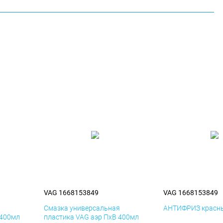
VAG 1668153849
VAG 1668153849
я
Смазка универсальная
АНТИФРИЗ красны
 400мл
пластика VAG аэр ПхВ 400мл