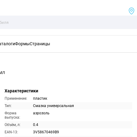
аталоги
Формы
Страницы
мл
Характеристики
Применение:
пластик
Тип:
Смазка универсальная
Форма
аэрозоль
выпуска:
Объём, л:
0.4
EAN-13:
3V58670469B9