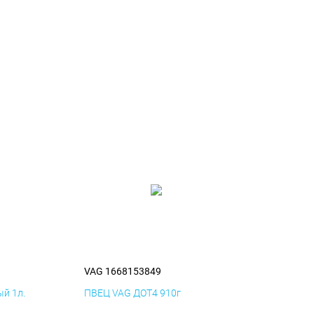
VAG 1668153849
й 1л.
ПВЕЦ VAG ДОТ4 910г