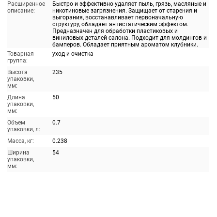
Расширенное
Быстро и эффективно удаляет пыль, грязь, масляные и
описание:
никотиновые загрязнения. Защищает от старения и
выгорания, восстанавливает первоначальную
структуру, обладает антистатическим эффектом.
Предназначен для обработки пластиковых и
виниловых деталей салона. Подходит для молдингов и
бамперов. Обладает приятным ароматом клубники.
Товарная
уход и очистка
группа:
Высота
235
упаковки,
мм:
Длина
50
упаковки,
мм:
Объем
0.7
упаковки, л:
Масса, кг:
0.238
Ширина
54
упаковки,
мм: