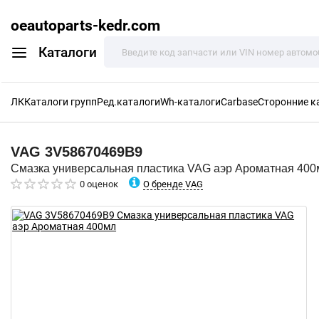
oeautoparts-kedr.com
Каталоги
ЛК
Каталоги групп
Ред.каталоги
Wh-каталоги
Carbase
Сторонние к
VAG
3V58670469B9
Смазка универсальная пластика VAG аэр Ароматная 400
О бренде VAG
0 оценок