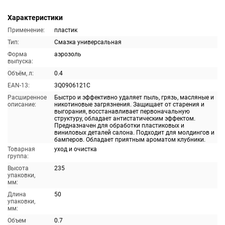
Характеристики
Применение:
пластик
Тип:
Смазка универсальная
Форма
аэрозоль
выпуска:
Объём, л:
0.4
EAN-13:
3Q0906121C
Расширенное
Быстро и эффективно удаляет пыль, грязь, масляные и
описание:
никотиновые загрязнения. Защищает от старения и
выгорания, восстанавливает первоначальную
структуру, обладает антистатическим эффектом.
Предназначен для обработки пластиковых и
виниловых деталей салона. Подходит для молдингов и
бамперов. Обладает приятным ароматом клубники.
Товарная
уход и очистка
группа:
Высота
235
упаковки,
мм:
Длина
50
упаковки,
мм:
Объем
0.7