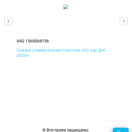
VAG 1560068156
VAG
Смазка универсальная пластика VAG аэр ДиК
Сма
400мл
40
© Все права защищены.