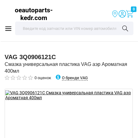
oeautoparts-
0
kedr.com
VAG
3Q0906121C
Смазка универсальная пластика VAG аэр Ароматная
400мл
О бренде VAG
0 оценок