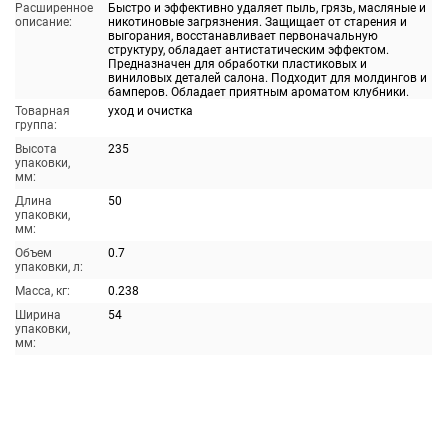
Расширенное
Быстро и эффективно удаляет пыль, грязь, масляные и
описание:
никотиновые загрязнения. Защищает от старения и
выгорания, восстанавливает первоначальную
структуру, обладает антистатическим эффектом.
Предназначен для обработки пластиковых и
виниловых деталей салона. Подходит для молдингов и
бамперов. Обладает приятным ароматом клубники.
Товарная
уход и очистка
группа:
Высота
235
упаковки,
мм:
Длина
50
упаковки,
мм:
Объем
0.7
упаковки, л:
Масса, кг:
0.238
Ширина
54
упаковки,
мм: