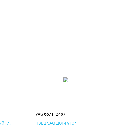
VAG 667112487
й 1л.
ПВЕЦ VAG ДОТ4 910г