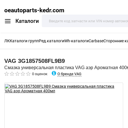
oeautoparts-kedr.com
Каталоги
ЛК
Каталоги групп
Ред.каталоги
Wh-каталоги
Carbase
Сторонние к
VAG
3G1857508FL9B9
Смазка универсальная пластика VAG аэр Ароматная 400
О бренде VAG
0 оценок