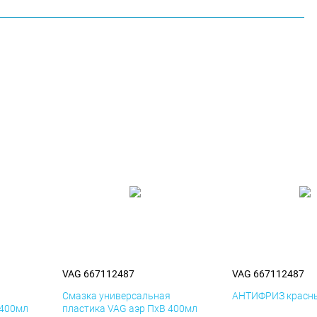
VAG 667112487
VAG 667112487
я
Смазка универсальная
АНТИФРИЗ красны
 400мл
пластика VAG аэр ПхВ 400мл