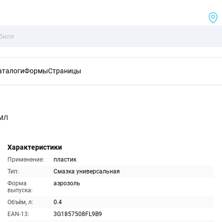
аталоги
Формы
Страницы
мл
Характеристики
Применение:
пластик
Тип:
Смазка универсальная
Форма
аэрозоль
выпуска:
Объём, л:
0.4
EAN-13:
3G1857508FL9B9