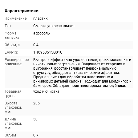
Характеристики
Применение:
пластик
Тип:
Смазка универсальная
Форма
аэрозоль
выпуска:
Объём, л:
0.4
EAN-13:
1H0953515G01C
Расширенное
Быстро и эффективно удаляет пыль, грязь, масляные и
описание:
никотиновые загрязнения. Защищает от старения и
выгорания, восстанавливает первоначальную
структуру, обладает антистатическим эффектом.
Предназначен для обработки пластиковых и
виниловых деталей салона. Подходит для молдингов и
бамперов. Обладает приятным ароматом клубники.
Товарная
уход и очистка
группа:
Высота
235
упаковки,
мм:
Длина
50
упаковки,
мм:
Объем
0.7