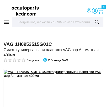
oeautoparts-
0
kedr.com
VAG
1H0953515G01C
Смазка универсальная пластика VAG аэр Ароматная
400мл
О бренде VAG
0 оценок