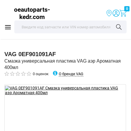
oeautoparts-
0
kedr.com
VAG
0EF901091AF
Смазка универсальная пластика VAG аэр Ароматная
400мл
О бренде VAG
0 оценок