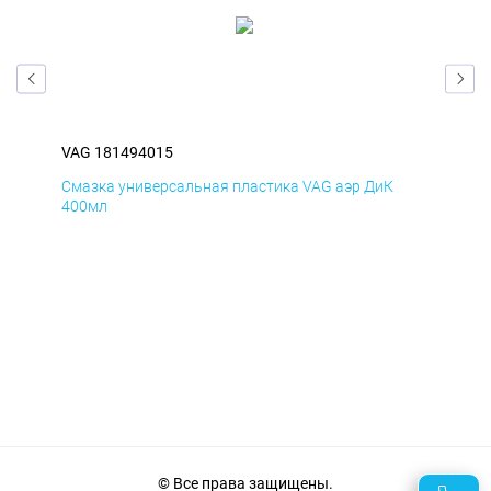
VAG 181494015
VAG
Смазка универсальная пластика VAG аэр ДиК
Сма
400мл
40
© Все права защищены.