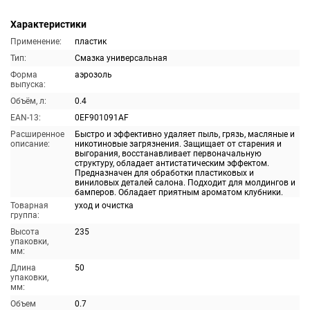
Характеристики
Применение:
пластик
Тип:
Смазка универсальная
Форма
аэрозоль
выпуска:
Объём, л:
0.4
EAN-13:
0EF901091AF
Расширенное
Быстро и эффективно удаляет пыль, грязь, масляные и
описание:
никотиновые загрязнения. Защищает от старения и
выгорания, восстанавливает первоначальную
структуру, обладает антистатическим эффектом.
Предназначен для обработки пластиковых и
виниловых деталей салона. Подходит для молдингов и
бамперов. Обладает приятным ароматом клубники.
Товарная
уход и очистка
группа:
Высота
235
упаковки,
мм:
Длина
50
упаковки,
мм:
Объем
0.7