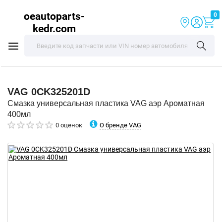
oeautoparts-
0
kedr.com
VAG
0CK325201D
Смазка универсальная пластика VAG аэр Ароматная
400мл
О бренде VAG
0 оценок