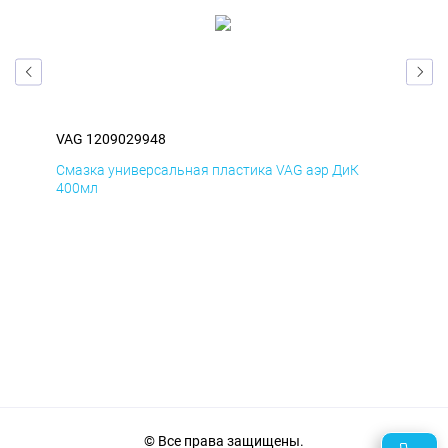
VAG 1209029948
VAG
Смазка универсальная пластика VAG аэр ДиК
Сма
400мл
40
© Все права защищены.