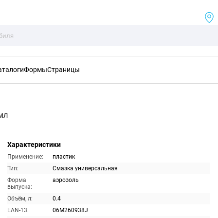
аталоги
Формы
Страницы
мл
Характеристики
Применение:
пластик
Тип:
Смазка универсальная
Форма
аэрозоль
выпуска:
Объём, л:
0.4
EAN-13:
06M260938J