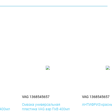
VAG 1368545657
VAG 1368545657
я
Смазка универсальная
АНТИФРИЗ красны
 400мл
пластика VAG аэр ПхВ 400мл