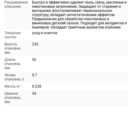
Расширенное
Быстро и эффективно удаляет пыль, грязь, масляные и
описание:
никотиновые загрязнения. Защищает от старения и
выгорания, восстанавливает первоначальную
структуру, обладает антистатическим эффектом.
Предназначен для обработки пластиковых и
виниловых деталей салона. Подходит для молдингов и
бамперов. Обладает приятным ароматом клубники.
Товарная
уход и очистка
группа:
Высота
235
упаковки,
мм:
Длина
50
упаковки,
мм:
Объем
0.7
упаковки, л:
Масса, кг:
0.238
Ширина
54
упаковки,
мм: