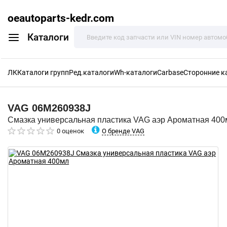
oeautoparts-kedr.com
Каталоги
ЛК
Каталоги групп
Ред.каталоги
Wh-каталоги
Carbase
Сторонние к
VAG
06M260938J
Смазка универсальная пластика VAG аэр Ароматная 400
О бренде VAG
0 оценок