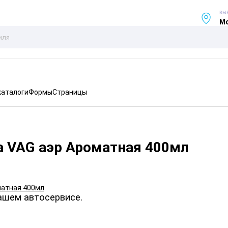
ВЫ
Мо
каталоги
Формы
Страницы
а VAG аэр Ароматная 400мл
ашем автосервисе.