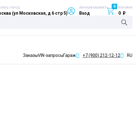
0
БРАТЬ ГОРОД
ЛИЧНЫЙ КАБИНЕТ
КОРЗИНА
сква (ул Московская, д 6 стр 5)
Вход
0
₽
Заказы
VIN-запросы
Гараж
+7 (900)
212-12-12
RU