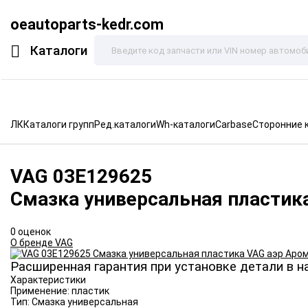
oeautoparts-kedr.com
Каталоги
ЛК
Каталоги групп
Ред.каталоги
Wh-каталоги
Carbase
Сторонние 
VAG
03E129625
Смазка универсальная пластик
0 оценок
О бренде VAG
Расширенная гарантия при установке детали в н
Характеристики
Применение:
пластик
Тип:
Смазка универсальная