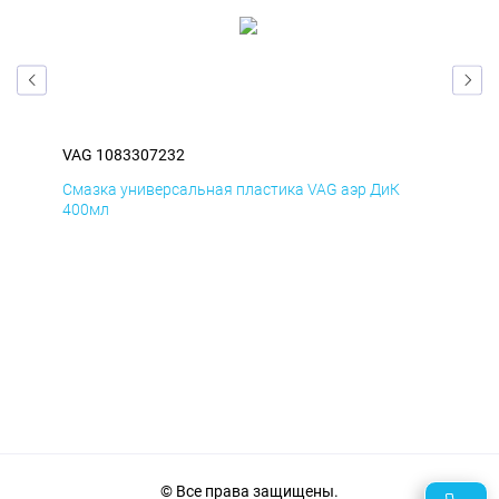
VAG 1083307232
VAG
Смазка универсальная пластика VAG аэр ДиК
Сма
400мл
40
© Все права защищены.