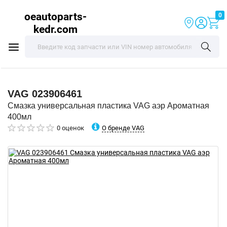
oeautoparts-
0
kedr.com
VAG
023906461
Смазка универсальная пластика VAG аэр Ароматная
400мл
О бренде VAG
0 оценок