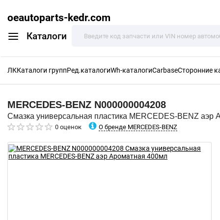
oeautoparts-kedr.com
Каталоги
ЛК
Каталоги групп
Ред.каталоги
Wh-каталоги
Carbase
Сторонние к
MERCEDES-BENZ
N000000004208
Смазка универсальная пластика MERCEDES-BENZ аэр 
О бренде MERCEDES-BENZ
0 оценок