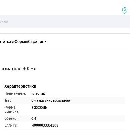
аталоги
Формы
Страницы
Ароматная 400мл
Характеристики
Применение:
пластик
Тип:
Смазка универсальная
Форма
аэрозоль
выпуска:
Объём, л:
0.4
EAN-13:
N000000004208