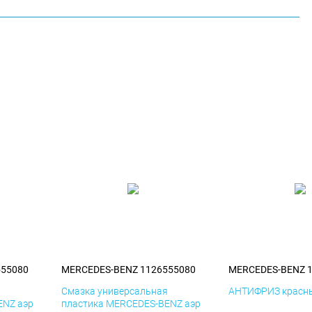
555080
MERCEDES-BENZ 1126555080
MERCEDES-BENZ 
я
Смазка универсальная
АНТИФРИЗ красны
ENZ аэр
пластика MERCEDES-BENZ аэр