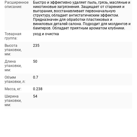
Расширенное
Быстро и эффективно удаляет пыль, грязь, масляные и
описание:
никотиновые загрязнения. Защищает от старения и
выгорания, восстанавливает первоначальную
структуру, обладает антистатическим эффектом.
Предназначен для обработки пластиковых и
виниловых деталей салона. Подходит для молдингов и
бамперов. Обладает приятным ароматом клубники.
Товарная
уход и очистка
группа:
Высота
235
упаковки,
мм:
Длина
50
упаковки,
мм:
Объем
0.7
упаковки, л:
Масса, кг:
0.238
Ширина
54
упаковки,
мм: