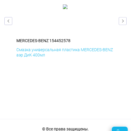
MERCEDES-BENZ 154452578
ME
ENZ
Смазка универсальная пластика MERCEDES-BENZ
Сма
аэр ДиК 400мл
аэр
© Все права защищены.