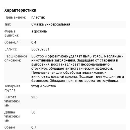
Характеристики
Применение:
пластик
Тип:
Смазка универсальная
Форма
аэрозоль
выпуска:
Объём, л:
0.4
EAN-13:
B66959881
Расширенное
Быстро и эффективно удаляет пыль, грязь, масляные и
описание:
никотиновые загрязнения. Защищает от старения и
выгорания, восстанавливает первоначальную
структуру, обладает антистатическим эффектом.
Предназначен для обработки пластиковых и
виниловых деталей салона. Подходит для молдингов и
бамперов. Обладает приятным ароматом клубники.
Товарная
уход и очистка
группа:
Высота
235
упаковки,
мм:
Длина
50
упаковки,
мм:
Объем
0.7