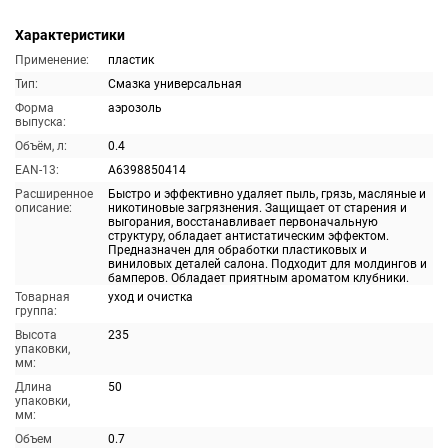
Характеристики
Применение:
пластик
Тип:
Смазка универсальная
Форма
аэрозоль
выпуска:
Объём, л:
0.4
EAN-13:
A6398850414
Расширенное
Быстро и эффективно удаляет пыль, грязь, масляные и
описание:
никотиновые загрязнения. Защищает от старения и
выгорания, восстанавливает первоначальную
структуру, обладает антистатическим эффектом.
Предназначен для обработки пластиковых и
виниловых деталей салона. Подходит для молдингов и
бамперов. Обладает приятным ароматом клубники.
Товарная
уход и очистка
группа:
Высота
235
упаковки,
мм:
Длина
50
упаковки,
мм:
Объем
0.7