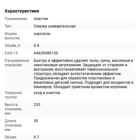
Характеристики
Применение:
пластик
Тип:
Смазка универсальная
Форма
аэрозоль
выпуска:
Объём, л:
0.4
EAN-13:
A4636980130
Расширенное
Быстро и эффективно удаляет пыль, грязь, масляные и
описание:
никотиновые загрязнения. Защищает от старения и
выгорания, восстанавливает первоначальную
структуру, обладает антистатическим эффектом.
Предназначен для обработки пластиковых и
виниловых деталей салона. Подходит для молдингов и
бамперов. Обладает приятным ароматом клубники.
Товарная
уход и очистка
группа:
Высота
235
упаковки,
мм:
Длина
50
упаковки,
мм:
Объем
0.7