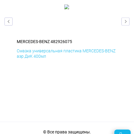
MERCEDES-BENZ 482926075
ME
ENZ
Смазка универсальная пластика MERCEDES-BENZ
Сма
аэр ДиК 400мл
аэр
© Все права защищены.