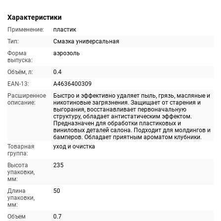
Характеристики
Применение:
пластик
Тип:
Смазка универсальная
Форма
аэрозоль
выпуска:
Объём, л:
0.4
EAN-13:
A4636400309
Расширенное
Быстро и эффективно удаляет пыль, грязь, масляные и
описание:
никотиновые загрязнения. Защищает от старения и
выгорания, восстанавливает первоначальную
структуру, обладает антистатическим эффектом.
Предназначен для обработки пластиковых и
виниловых деталей салона. Подходит для молдингов и
бамперов. Обладает приятным ароматом клубники.
Товарная
уход и очистка
группа:
Высота
235
упаковки,
мм:
Длина
50
упаковки,
мм:
Объем
0.7