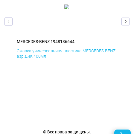
MERCEDES-BENZ 1948136644
ME
ENZ
Смазка универсальная пластика MERCEDES-BENZ
Сма
аэр ДиК 400мл
аэр
© Все права защищены.