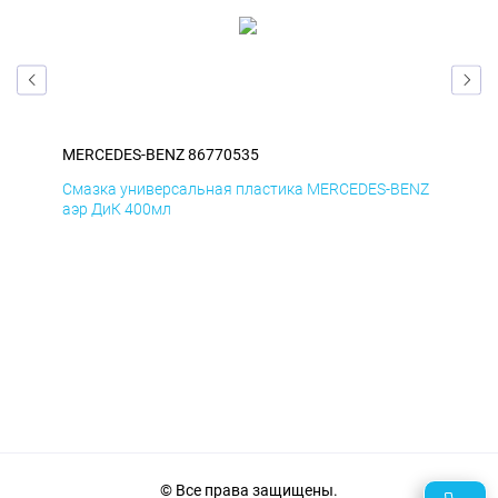
MERCEDES-BENZ 86770535
ME
ENZ
Смазка универсальная пластика MERCEDES-BENZ
Сма
аэр ДиК 400мл
аэр
© Все права защищены.