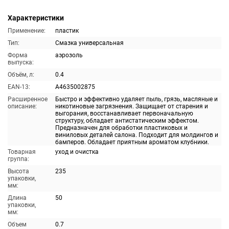
Характеристики
Применение:
пластик
Тип:
Смазка универсальная
Форма
аэрозоль
выпуска:
Объём, л:
0.4
EAN-13:
A4635002875
Расширенное
Быстро и эффективно удаляет пыль, грязь, масляные и
описание:
никотиновые загрязнения. Защищает от старения и
выгорания, восстанавливает первоначальную
структуру, обладает антистатическим эффектом.
Предназначен для обработки пластиковых и
виниловых деталей салона. Подходит для молдингов и
бамперов. Обладает приятным ароматом клубники.
Товарная
уход и очистка
группа:
Высота
235
упаковки,
мм:
Длина
50
упаковки,
мм:
Объем
0.7