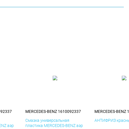
092337
MERCEDES-BENZ 1610092337
MERCEDES-BENZ 
я
Смазка универсальная
АНТИФРИЗ красны
ENZ аэр
пластика MERCEDES-BENZ аэр