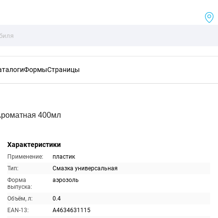
аталоги
Формы
Страницы
Ароматная 400мл
Характеристики
Применение:
пластик
Тип:
Смазка универсальная
Форма
аэрозоль
выпуска:
Объём, л:
0.4
EAN-13:
A4634631115