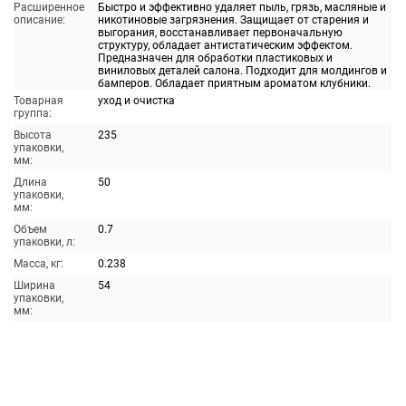
Расширенное
Быстро и эффективно удаляет пыль, грязь, масляные и
описание:
никотиновые загрязнения. Защищает от старения и
выгорания, восстанавливает первоначальную
структуру, обладает антистатическим эффектом.
Предназначен для обработки пластиковых и
виниловых деталей салона. Подходит для молдингов и
бамперов. Обладает приятным ароматом клубники.
Товарная
уход и очистка
группа:
Высота
235
упаковки,
мм:
Длина
50
упаковки,
мм:
Объем
0.7
упаковки, л:
Масса, кг:
0.238
Ширина
54
упаковки,
мм: