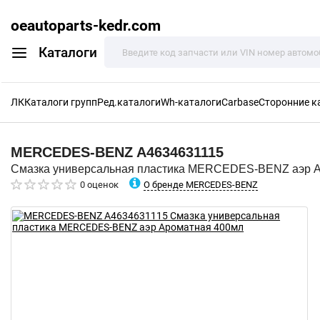
oeautoparts-kedr.com
Каталоги
ЛК
Каталоги групп
Ред.каталоги
Wh-каталоги
Carbase
Сторонние к
MERCEDES-BENZ
A4634631115
Смазка универсальная пластика MERCEDES-BENZ аэр 
О бренде MERCEDES-BENZ
0 оценок