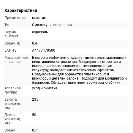
Характеристики
Применение:
пластик
Тип:
Смазка универсальная
Форма
аэрозоль
выпуска:
Объём, л:
0.4
EAN-13:
A4477470500
Расширенное
Быстро и эффективно удаляет пыль, грязь, масляные и
описание:
никотиновые загрязнения. Защищает от старения и
выгорания, восстанавливает первоначальную
структуру, обладает антистатическим эффектом.
Предназначен для обработки пластиковых и
виниловых деталей салона. Подходит для молдингов и
бамперов. Обладает приятным ароматом клубники.
Товарная
уход и очистка
группа:
Высота
235
упаковки,
мм:
Длина
50
упаковки,
мм:
Объем
0.7