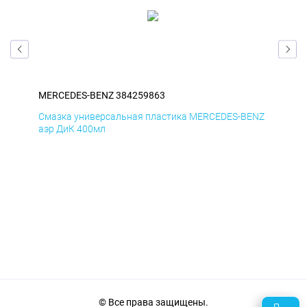
MERCEDES-BENZ 384259863
ME
ENZ
Смазка универсальная пластика MERCEDES-BENZ
Сма
аэр ДиК 400мл
аэр
© Все права защищены.