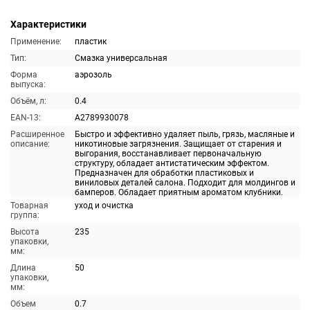
Характеристики
Применение:
пластик
Тип:
Смазка универсальная
Форма
аэрозоль
выпуска:
Объём, л:
0.4
EAN-13:
A2789930078
Расширенное
Быстро и эффективно удаляет пыль, грязь, масляные и
описание:
никотиновые загрязнения. Защищает от старения и
выгорания, восстанавливает первоначальную
структуру, обладает антистатическим эффектом.
Предназначен для обработки пластиковых и
виниловых деталей салона. Подходит для молдингов и
бамперов. Обладает приятным ароматом клубники.
Товарная
уход и очистка
группа:
Высота
235
упаковки,
мм:
Длина
50
упаковки,
мм:
Объем
0.7