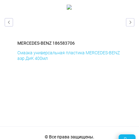
MERCEDES-BENZ 186583706
ME
ENZ
Смазка универсальная пластика MERCEDES-BENZ
Сма
аэр ДиК 400мл
аэр
© Все права защищены.