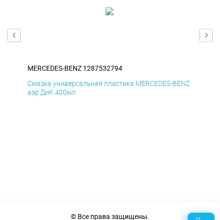
MERCEDES-BENZ 1287532794
ME
ENZ
Смазка универсальная пластика MERCEDES-BENZ
Сма
аэр ДиК 400мл
аэр
© Все права защищены.