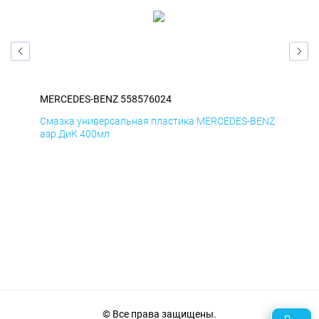
MERCEDES-BENZ 558576024
ME
ENZ
Смазка универсальная пластика MERCEDES-BENZ
Сма
аэр ДиК 400мл
аэр
© Все права защищены.