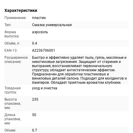
Характеристики
Применение:
пластик
Тип:
Смазка универсальная
Форма
аэрозоль
выпуска:
Объём, л:
0.4
EAN-13:
A2236706001
Расширенное
Быстро и эффективно удаляет пыль, грязь, масляные и
описание:
никотиновые загрязнения. Защищает от старения и
выгорания, восстанавливает первоначальную
структуру, обладает антистатическим эффектом.
Предназначен для обработки пластиковых и
виниловых деталей салона. Подходит для молдингов и
бамперов. Обладает приятным ароматом клубники.
Товарная
уход и очистка
группа:
Высота
235
упаковки,
мм:
Длина
50
упаковки,
мм:
Объем
0.7