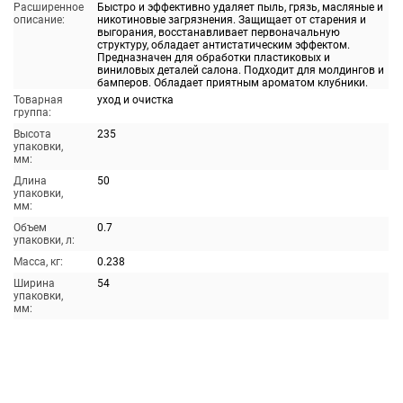
Расширенное
Быстро и эффективно удаляет пыль, грязь, масляные и
описание:
никотиновые загрязнения. Защищает от старения и
выгорания, восстанавливает первоначальную
структуру, обладает антистатическим эффектом.
Предназначен для обработки пластиковых и
виниловых деталей салона. Подходит для молдингов и
бамперов. Обладает приятным ароматом клубники.
Товарная
уход и очистка
группа:
Высота
235
упаковки,
мм:
Длина
50
упаковки,
мм:
Объем
0.7
упаковки, л:
Масса, кг:
0.238
Ширина
54
упаковки,
мм: