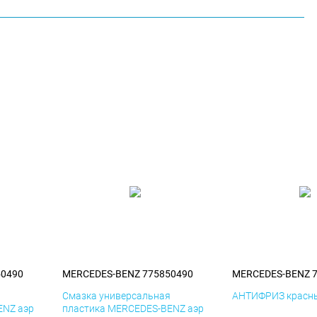
50490
MERCEDES-BENZ 775850490
MERCEDES-BENZ 
я
Смазка универсальная
АНТИФРИЗ красны
ENZ аэр
пластика MERCEDES-BENZ аэр