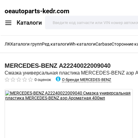
oeautoparts-kedr.com
Каталоги
ЛК
Каталоги групп
Ред.каталоги
Wh-каталоги
Carbase
Сторонние к
MERCEDES-BENZ
A22240022009040
Смазка универсальная пластика MERCEDES-BENZ аэр 
О бренде MERCEDES-BENZ
0 оценок