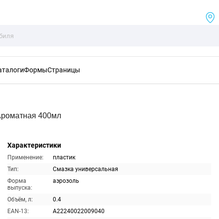
аталоги
Формы
Страницы
Ароматная 400мл
Характеристики
Применение:
пластик
Тип:
Смазка универсальная
Форма
аэрозоль
выпуска:
Объём, л:
0.4
EAN-13:
A22240022009040