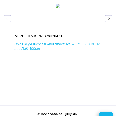
MERCEDES-BENZ 328020431
ME
ENZ
Смазка универсальная пластика MERCEDES-BENZ
Сма
аэр ДиК 400мл
аэр
© Все права защищены.