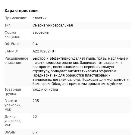
Характеристики
Применение:
пластик
Тип:
Смазка универсальная
Форма
аэрозоль
выпуска:
Объём, л:
0.4
EAN-13:
A2218202101
Расширенное
Быстро и эффективно удаляет пыль, грязь, масляные и
описание:
никотиновые загрязнения. Защищает от старения и
выгорания, восстанавливает первоначальную
структуру, обладает антистатическим эффектом.
Предназначен для обработки пластиковых и
виниловых деталей салона. Подходит для молдингов и
бамперов. Обладает приятным ароматом клубники.
Товарная
уход и очистка
группа:
Высота
235
упаковки,
мм:
Длина
50
упаковки,
мм:
Объем
0.7