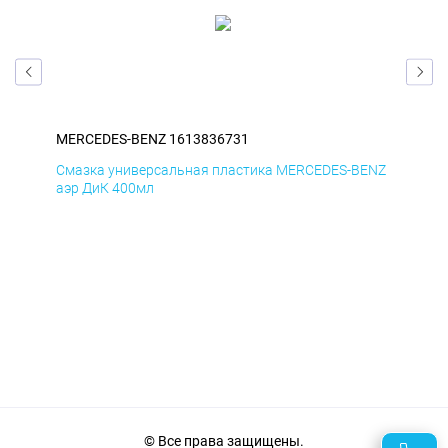
MERCEDES-BENZ 1613836731
ME
ENZ
Смазка универсальная пластика MERCEDES-BENZ
Сма
аэр ДиК 400мл
аэр
© Все права защищены.