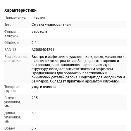
Характеристики
Применение:
пластик
Тип:
Смазка универсальная
Форма
аэрозоль
выпуска:
Объём, л:
0.4
EAN-13:
A2055404291
Расширенное
Быстро и эффективно удаляет пыль, грязь, масляные и
описание:
никотиновые загрязнения. Защищает от старения и
выгорания, восстанавливает первоначальную
структуру, обладает антистатическим эффектом.
Предназначен для обработки пластиковых и
виниловых деталей салона. Подходит для молдингов и
бамперов. Обладает приятным ароматом клубники.
Товарная
уход и очистка
группа:
Высота
235
упаковки,
мм:
Длина
50
упаковки,
мм:
Объем
0.7