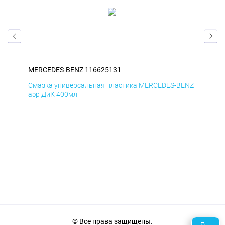
MERCEDES-BENZ 116625131
ME
ENZ
Смазка универсальная пластика MERCEDES-BENZ
Сма
аэр ДиК 400мл
аэр
© Все права защищены.