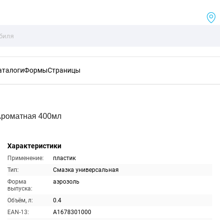
аталоги
Формы
Страницы
Ароматная 400мл
Характеристики
Применение:
пластик
Тип:
Смазка универсальная
Форма
аэрозоль
выпуска:
Объём, л:
0.4
EAN-13:
A1678301000