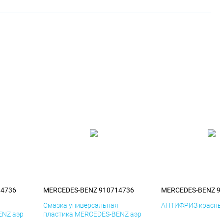
14736
MERCEDES-BENZ 910714736
MERCEDES-BENZ 
я
Смазка универсальная
АНТИФРИЗ красны
ENZ аэр
пластика MERCEDES-BENZ аэр