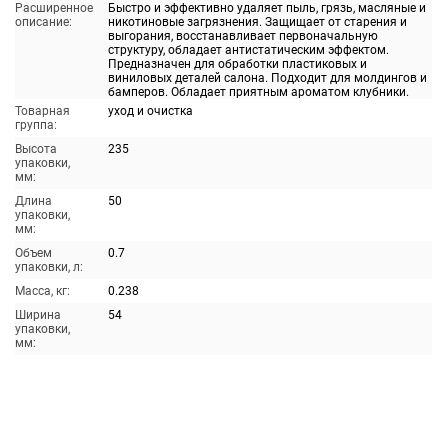
Расширенное
Быстро и эффективно удаляет пыль, грязь, масляные и
описание:
никотиновые загрязнения. Защищает от старения и
выгорания, восстанавливает первоначальную
структуру, обладает антистатическим эффектом.
Предназначен для обработки пластиковых и
виниловых деталей салона. Подходит для молдингов и
бамперов. Обладает приятным ароматом клубники.
Товарная
уход и очистка
группа:
Высота
235
упаковки,
мм:
Длина
50
упаковки,
мм:
Объем
0.7
упаковки, л:
Масса, кг:
0.238
Ширина
54
упаковки,
мм: