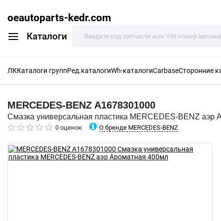
oeautoparts-kedr.com
Каталоги
ЛК
Каталоги групп
Ред.каталоги
Wh-каталоги
Carbase
Сторонние к
MERCEDES-BENZ
A1678301000
Смазка универсальная пластика MERCEDES-BENZ аэр 
О бренде MERCEDES-BENZ
0 оценок