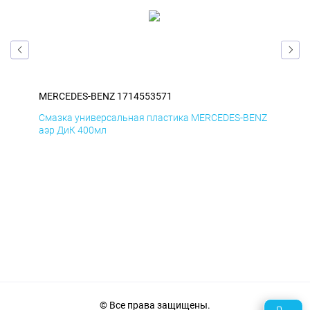
MERCEDES-BENZ 1714553571
ME
ENZ
Смазка универсальная пластика MERCEDES-BENZ
Сма
аэр ДиК 400мл
аэр
© Все права защищены.