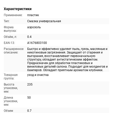
Характеристики
Применение:
пластик
Тип:
Смазка универсальная
Форма
аэрозоль
выпуска:
Объём, л:
0.4
EAN-13:
A1676803100
Расширенное
Быстро и эффективно удаляет пыль, грязь, масляные и
описание:
никотиновые загрязнения. Защищает от старения и
выгорания, восстанавливает первоначальную
структуру, обладает антистатическим эффектом.
Предназначен для обработки пластиковых и
виниловых деталей салона. Подходит для молдингов и
бамперов. Обладает приятным ароматом клубники.
Товарная
уход и очистка
группа:
Высота
235
упаковки,
мм:
Длина
50
упаковки,
мм:
Объем
0.7