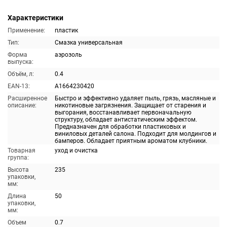
Характеристики
Применение:
пластик
Тип:
Смазка универсальная
Форма
аэрозоль
выпуска:
Объём, л:
0.4
EAN-13:
A1664230420
Расширенное
Быстро и эффективно удаляет пыль, грязь, масляные и
описание:
никотиновые загрязнения. Защищает от старения и
выгорания, восстанавливает первоначальную
структуру, обладает антистатическим эффектом.
Предназначен для обработки пластиковых и
виниловых деталей салона. Подходит для молдингов и
бамперов. Обладает приятным ароматом клубники.
Товарная
уход и очистка
группа:
Высота
235
упаковки,
мм:
Длина
50
упаковки,
мм:
Объем
0.7