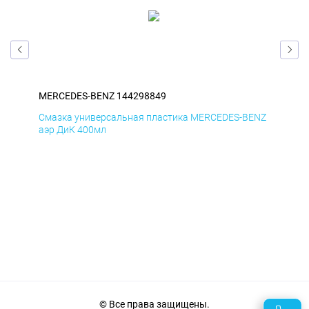
MERCEDES-BENZ 144298849
ME
ENZ
Смазка универсальная пластика MERCEDES-BENZ
Сма
аэр ДиК 400мл
аэр
© Все права защищены.