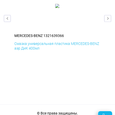
MERCEDES-BENZ 1321639366
ME
ENZ
Смазка универсальная пластика MERCEDES-BENZ
Сма
аэр ДиК 400мл
аэр
© Все права защищены.