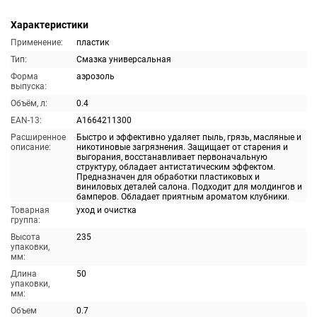
Характеристики
Применение:
пластик
Тип:
Смазка универсальная
Форма
аэрозоль
выпуска:
Объём, л:
0.4
EAN-13:
A1664211300
Расширенное
Быстро и эффективно удаляет пыль, грязь, масляные и
описание:
никотиновые загрязнения. Защищает от старения и
выгорания, восстанавливает первоначальную
структуру, обладает антистатическим эффектом.
Предназначен для обработки пластиковых и
виниловых деталей салона. Подходит для молдингов и
бамперов. Обладает приятным ароматом клубники.
Товарная
уход и очистка
группа:
Высота
235
упаковки,
мм:
Длина
50
упаковки,
мм:
Объем
0.7