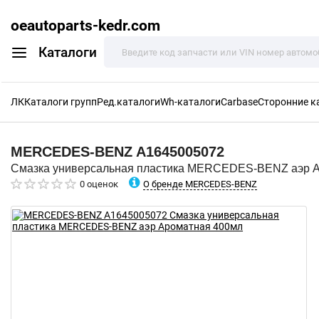
oeautoparts-kedr.com
Каталоги
ЛК
Каталоги групп
Ред.каталоги
Wh-каталоги
Carbase
Сторонние к
MERCEDES-BENZ
A1645005072
Смазка универсальная пластика MERCEDES-BENZ аэр 
О бренде MERCEDES-BENZ
0 оценок