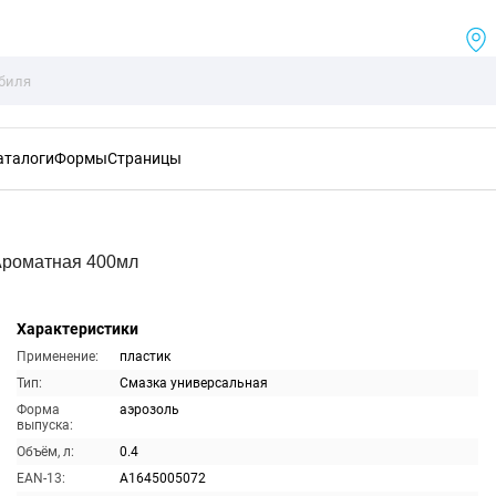
аталоги
Формы
Страницы
Ароматная 400мл
Характеристики
Применение:
пластик
Тип:
Смазка универсальная
Форма
аэрозоль
выпуска:
Объём, л:
0.4
EAN-13:
A1645005072