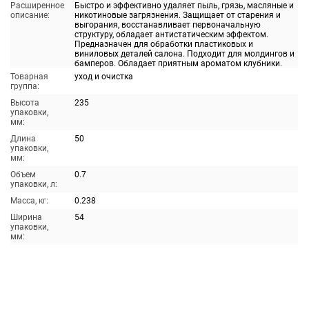
Расширенное
Быстро и эффективно удаляет пыль, грязь, масляные и
описание:
никотиновые загрязнения. Защищает от старения и
выгорания, восстанавливает первоначальную
структуру, обладает антистатическим эффектом.
Предназначен для обработки пластиковых и
виниловых деталей салона. Подходит для молдингов и
бамперов. Обладает приятным ароматом клубники.
Товарная
уход и очистка
группа:
Высота
235
упаковки,
мм:
Длина
50
упаковки,
мм:
Объем
0.7
упаковки, л:
Масса, кг:
0.238
Ширина
54
упаковки,
мм: