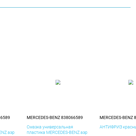
66589
MERCEDES-BENZ 838066589
MERCEDES-BENZ 
я
Смазка универсальная
АНТИФРИЗ красны
ENZ аэр
пластика MERCEDES-BENZ аэр