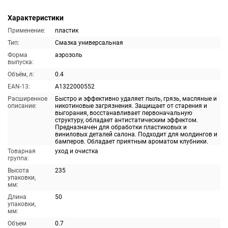
Характеристики
Применение:
пластик
Тип:
Смазка универсальная
Форма
аэрозоль
выпуска:
Объём, л:
0.4
EAN-13:
A1322000552
Расширенное
Быстро и эффективно удаляет пыль, грязь, масляные и
описание:
никотиновые загрязнения. Защищает от старения и
выгорания, восстанавливает первоначальную
структуру, обладает антистатическим эффектом.
Предназначен для обработки пластиковых и
виниловых деталей салона. Подходит для молдингов и
бамперов. Обладает приятным ароматом клубники.
Товарная
уход и очистка
группа:
Высота
235
упаковки,
мм:
Длина
50
упаковки,
мм:
Объем
0.7