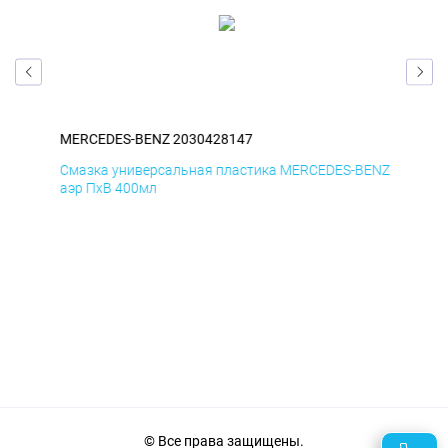
MERCEDES-BENZ 2030428147
ME
ENZ
Смазка универсальная пластика MERCEDES-BENZ
АНТ
аэр ПхВ 400мл
© Все права защищены.