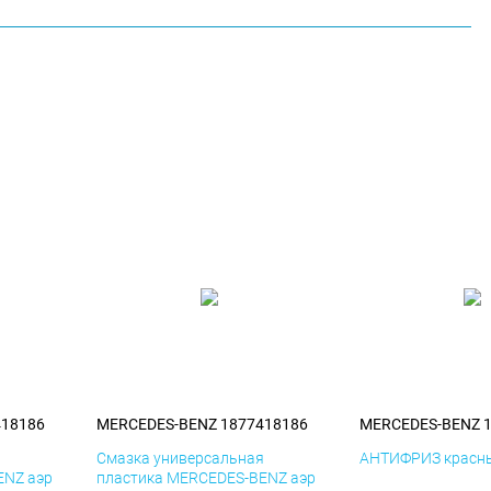
418186
MERCEDES-BENZ 1877418186
MERCEDES-BENZ 
я
Смазка универсальная
АНТИФРИЗ красны
ENZ аэр
пластика MERCEDES-BENZ аэр