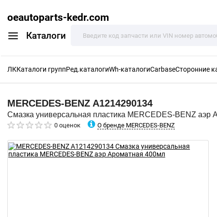
oeautoparts-kedr.com
Каталоги
ЛК
Каталоги групп
Ред.каталоги
Wh-каталоги
Carbase
Сторонние к
MERCEDES-BENZ
A1214290134
Смазка универсальная пластика MERCEDES-BENZ аэр 
О бренде MERCEDES-BENZ
0 оценок