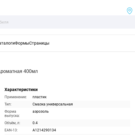
аталоги
Формы
Страницы
Ароматная 400мл
Характеристики
Применение:
пластик
Тип:
Смазка универсальная
Форма
аэрозоль
выпуска:
Объём, л:
0.4
EAN-13:
A1214290134