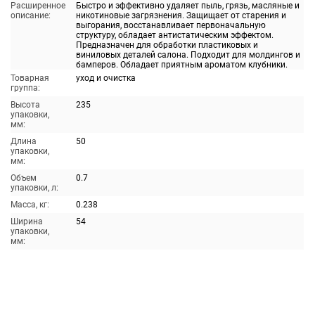
Расширенное
Быстро и эффективно удаляет пыль, грязь, масляные и
описание:
никотиновые загрязнения. Защищает от старения и
выгорания, восстанавливает первоначальную
структуру, обладает антистатическим эффектом.
Предназначен для обработки пластиковых и
виниловых деталей салона. Подходит для молдингов и
бамперов. Обладает приятным ароматом клубники.
Товарная
уход и очистка
группа:
Высота
235
упаковки,
мм:
Длина
50
упаковки,
мм:
Объем
0.7
упаковки, л:
Масса, кг:
0.238
Ширина
54
упаковки,
мм: