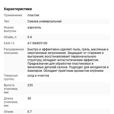
Характеристики
Применение:
пластик
Тип:
Смазка универсальная
Форма
аэрозоль
выпуска:
Объём, л:
0.4
EAN-13:
A1186805100
Расширенное
Быстро и эффективно удаляет пыль, грязь, масляные и
описание:
никотиновые загрязнения. Защищает от старения и
выгорания, восстанавливает первоначальную
структуру, обладает антистатическим эффектом.
Предназначен для обработки пластиковых и
виниловых деталей салона. Подходит для молдингов и
бамперов. Обладает приятным ароматом клубники.
Товарная
уход и очистка
группа:
Высота
235
упаковки,
мм:
Длина
50
упаковки,
мм:
Объем
0.7