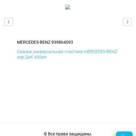
MERCEDES-BENZ 939864093
ME
ENZ
Смазка универсальная пластика MERCEDES-BENZ
Сма
аэр ДиК 400мл
аэр
© Все права защищены.