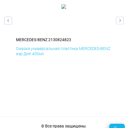
MERCEDES-BENZ 2130824823
ME
ENZ
Смазка универсальная пластика MERCEDES-BENZ
Сма
аэр ДиК 400мл
аэр
© Все права защищены.