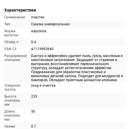
Характеристики
Применение:
пластик
Тип:
Смазка универсальная
Форма
аэрозоль
выпуска:
Объём, л:
0.4
EAN-13:
A1119903640
Расширенное
Быстро и эффективно удаляет пыль, грязь, масляные и
описание:
никотиновые загрязнения. Защищает от старения и
выгорания, восстанавливает первоначальную
структуру, обладает антистатическим эффектом.
Предназначен для обработки пластиковых и
виниловых деталей салона. Подходит для молдингов и
бамперов. Обладает приятным ароматом клубники.
Товарная
уход и очистка
группа:
Высота
235
упаковки,
мм:
Длина
50
упаковки,
мм:
Объем
0.7