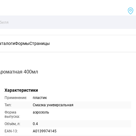
аталоги
Формы
Страницы
Ароматная 400мл
Характеристики
Применение:
пластик
Тип:
Смазка универсальная
Форма
аэрозоль
выпуска:
Объём, л:
0.4
EAN-13:
A0139974145