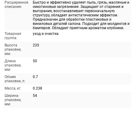
Расширенное
Быстро и эффективно удаляет пыль, грязь, масляные и
описание:
никотиновые загрязнения. Защищает от старения и
выгорания, восстанавливает первоначальную
структуру, обладает антистатическим эффектом.
Предназначен для обработки пластиковых и
виниловых деталей салона. Подходит для молдингов и
бамперов. Обладает приятным ароматом клубники.
Товарная
уход и очистка
группа:
Высота
235
упаковки,
мм:
Длина
50
упаковки,
мм:
Объем
0.7
упаковки, л:
Масса, кг:
0.238
Ширина
54
упаковки,
мм: