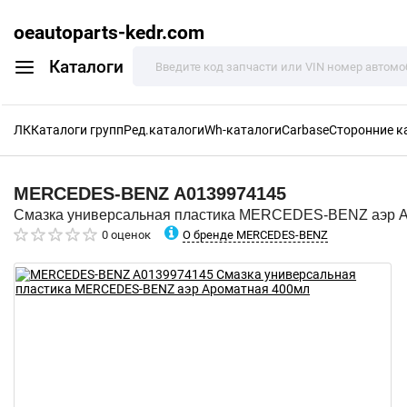
oeautoparts-kedr.com
Каталоги
ЛК
Каталоги групп
Ред.каталоги
Wh-каталоги
Carbase
Сторонние к
MERCEDES-BENZ
A0139974145
Смазка универсальная пластика MERCEDES-BENZ аэр 
О бренде MERCEDES-BENZ
0 оценок