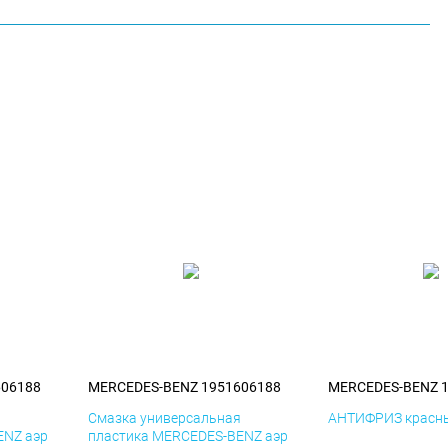
606188
MERCEDES-BENZ 1951606188
MERCEDES-BENZ 
я
Смазка универсальная
АНТИФРИЗ красны
ENZ аэр
пластика MERCEDES-BENZ аэр