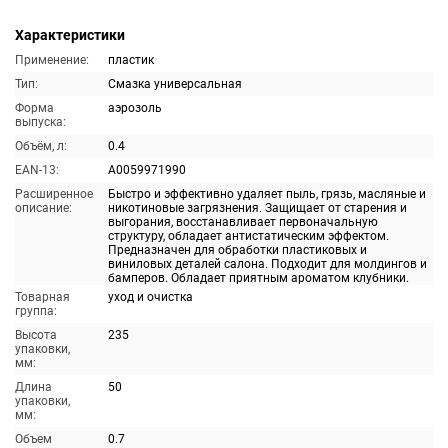
Характеристики
Применение:
пластик
Тип:
Смазка универсальная
Форма
аэрозоль
выпуска:
Объём, л:
0.4
EAN-13:
A0059971990
Расширенное
Быстро и эффективно удаляет пыль, грязь, масляные и
описание:
никотиновые загрязнения. Защищает от старения и
выгорания, восстанавливает первоначальную
структуру, обладает антистатическим эффектом.
Предназначен для обработки пластиковых и
виниловых деталей салона. Подходит для молдингов и
бамперов. Обладает приятным ароматом клубники.
Товарная
уход и очистка
группа:
Высота
235
упаковки,
мм:
Длина
50
упаковки,
мм:
Объем
0.7