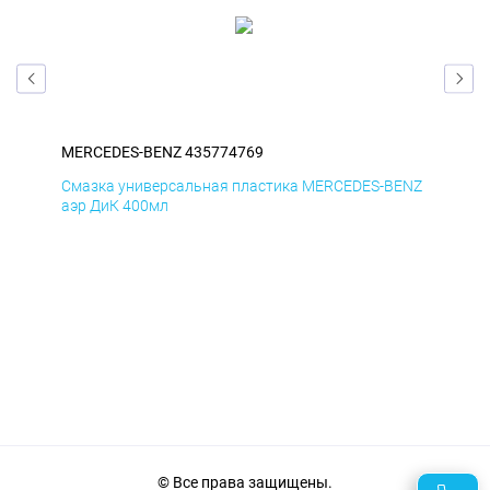
MERCEDES-BENZ 435774769
ME
ENZ
Смазка универсальная пластика MERCEDES-BENZ
Сма
аэр ДиК 400мл
аэр
© Все права защищены.